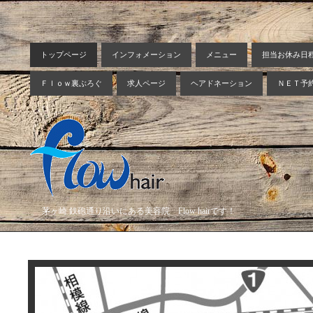
トップページ
インフォメーション
メニュー
担当お休み日
Ｆｌｏｗ裏ぶろぐ
求人ページ
ヘアドネーション
ＮＥＴ予
茅ヶ崎 鉄砲通り沿いにある美容院 Flow hairです！