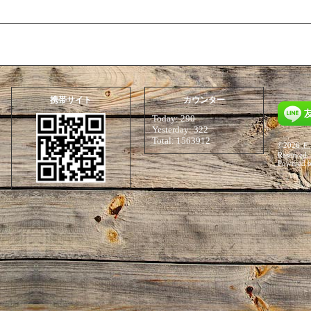
携帯サイト
カウンター
Today:
290
Yesterday:
322
Total:
1563912
©2026
Ｆ
Reserved.
Powered 