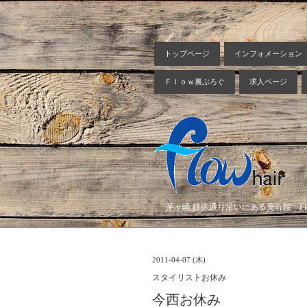
トップページ
インフォメーション
Ｆｌｏｗ裏ぶろぐ
求人ページ
茅ヶ崎 鉄砲通り沿いにある美容院 Flow
2011-04-07 (木)
スタイリストお休み
今西お休み