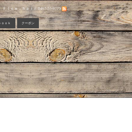
Ｆｌｏｗ ｈａｉｒ 0467-55-9775
ｂｏｏｋ
クーポン