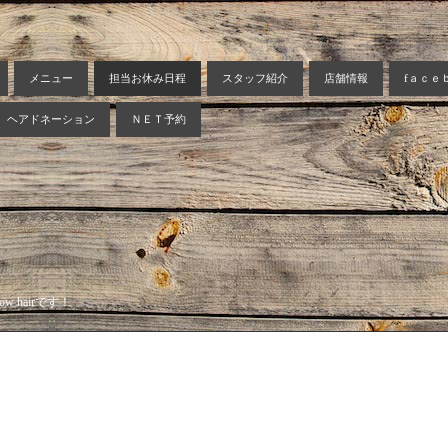
メニュー
担当お休み日程
スタッフ紹介
店舗情報
fａｃｅ
ヘアドネーション
ＮＥＴ予約
 hairです！