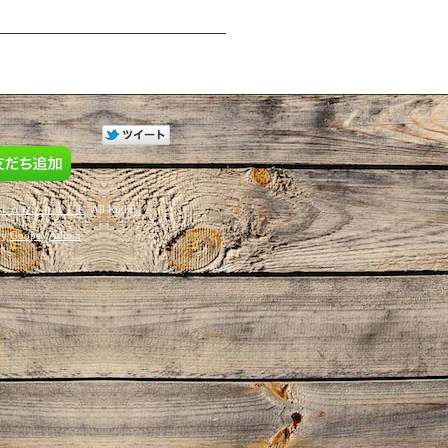
ｌｏｗ ｈａｉｒ
. All Rights
by
Goope
/
Admin