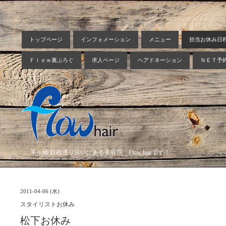
トップページ
インフォメーション
メニュー
担当お休み日
Ｆｌｏｗ裏ぶろぐ
求人ページ
ヘアドネーション
ＮＥＴ予
茅ヶ崎 鉄砲通り沿いにある美容院 Flow hairです！
2011-04-06 (水)
スタイリストお休み
松下お休み