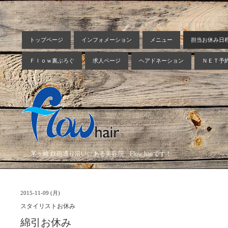
トップページ
インフォメーション
メニュー
担当お休み日
Ｆｌｏｗ裏ぶろぐ
求人ページ
ヘアドネーション
ＮＥＴ予
茅ヶ崎 鉄砲通り沿いにある美容院 Flow hairです！
2015-11-09 (月)
スタイリストお休み
綿引お休み