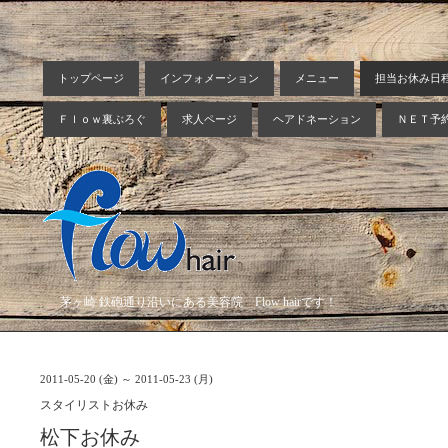
トップページ
インフォメーション
メニュー
担当お休み日
Ｆｌｏｗ裏ぶろぐ
求人ページ
ヘアドネーション
ＮＥＴ予
茅ヶ崎 鉄砲通り沿いにある美容院 Flow hairです！
2011-05-20 (金) ～ 2011-05-23 (月)
スタイリストお休み
松下お休み