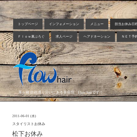
トップページ
インフォメーション
メニュー
担当お休み日
Ｆｌｏｗ裏ぶろぐ
求人ページ
ヘアドネーション
ＮＥＴ予
茅ヶ崎 鉄砲通り沿いにある美容院 Flow hairです！
2011-06-01 (水)
スタイリストお休み
松下お休み