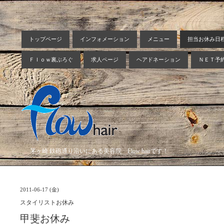
トップページ
インフォメーション
メニュー
担当お休み日
Ｆｌｏｗ裏ぶろぐ
求人ページ
ヘアドネーション
ＮＥＴ予
茅ヶ崎 鉄砲通り沿いにある美容院 Flow hairです！
2011-06-17 (金)
スタイリストお休み
甲斐お休み