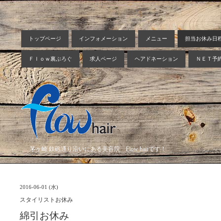
トップページ
インフォメーション
メニュー
担当お休み日
Ｆｌｏｗ裏ぶろぐ
求人ページ
ヘアドネーション
ＮＥＴ予
茅ヶ崎 鉄砲通り沿いにある美容院 Flow hairです！
2016-06-01 (水)
スタイリストお休み
綿引お休み