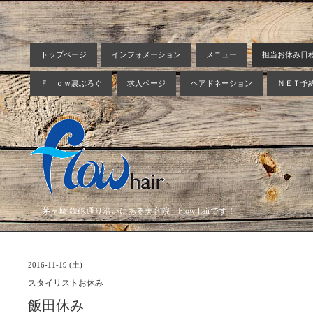
トップページ
インフォメーション
メニュー
担当お休み日
Ｆｌｏｗ裏ぶろぐ
求人ページ
ヘアドネーション
ＮＥＴ予
茅ヶ崎 鉄砲通り沿いにある美容院 Flow hairです！
2016-11-19 (土)
スタイリストお休み
飯田休み