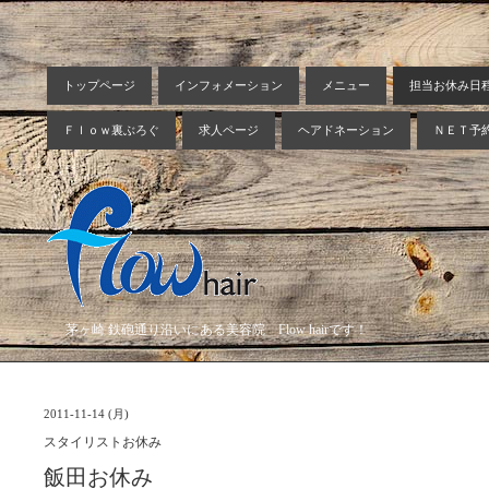
トップページ
インフォメーション
メニュー
担当お休み日
Ｆｌｏｗ裏ぶろぐ
求人ページ
ヘアドネーション
ＮＥＴ予
茅ヶ崎 鉄砲通り沿いにある美容院 Flow hairです！
2011-11-14 (月)
スタイリストお休み
飯田お休み