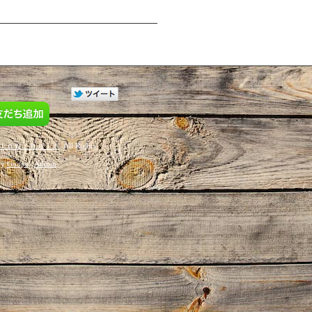
ｌｏｗ ｈａｉｒ
. All Rights
by
Goope
/
Admin