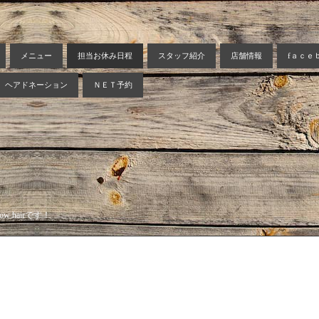
メニュー
担当お休み日程
スタッフ紹介
店舗情報
fａｃｅ
ヘアドネーション
ＮＥＴ予約
 hairです！