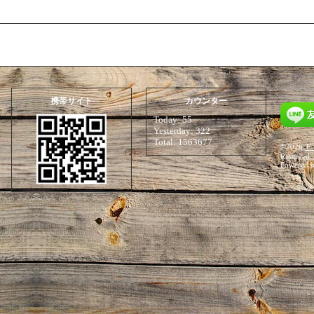
携帯サイト
カウンター
Today:
55
Yesterday:
322
Total:
1563677
©2026
Ｆ
Reserved.
Powered 