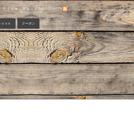
Ｆｌｏｗ ｈａｉｒ 0467-55-9775
ｂｏｏｋ
クーポン