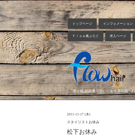
トップページ
インフォメーション
Ｆｌｏｗ裏ぶろぐ
求人ページ
茅ヶ崎 鉄砲通り沿いにある美容院 Flow
2011-11-17 (木)
スタイリストお休み
松下お休み