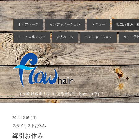
トップページ
インフォメーション
メニュー
担当お休み日
Ｆｌｏｗ裏ぶろぐ
求人ページ
ヘアドネーション
ＮＥＴ予
茅ヶ崎 鉄砲通り沿いにある美容院 Flow hairです！
2011-12-05 (月)
スタイリストお休み
綿引お休み