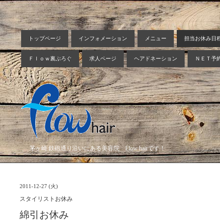
トップページ
インフォメーション
メニュー
担当お休み日
Ｆｌｏｗ裏ぶろぐ
求人ページ
ヘアドネーション
ＮＥＴ予
茅ヶ崎 鉄砲通り沿いにある美容院 Flow hairです！
2011-12-27 (火)
スタイリストお休み
綿引お休み