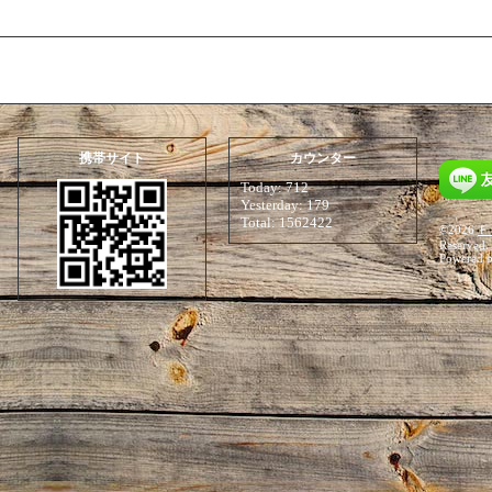
携帯サイト
カウンター
Today:
712
Yesterday:
179
Total:
1562422
©2026
Ｆ
Reserved.
Powered 