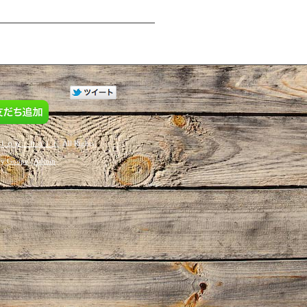
ｌｏｗ ｈａｉｒ
. All Rights
by
Goope
/
Admin