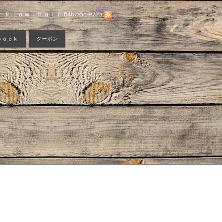
Ｆｌｏｗ ｈａｉｒ 0467-55-9775
ｂｏｏｋ
クーポン