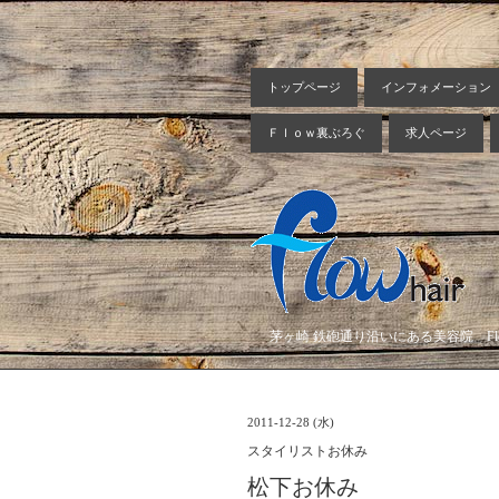
トップページ
インフォメーション
Ｆｌｏｗ裏ぶろぐ
求人ページ
茅ヶ崎 鉄砲通り沿いにある美容院 Flow
2011-12-28 (水)
スタイリストお休み
松下お休み