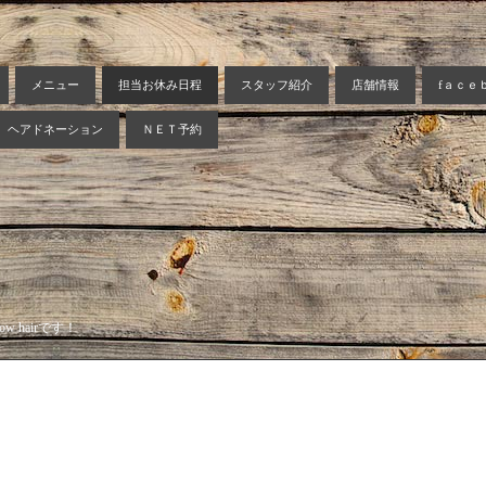
メニュー
担当お休み日程
スタッフ紹介
店舗情報
fａｃｅ
ヘアドネーション
ＮＥＴ予約
 hairです！