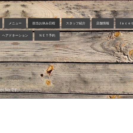
メニュー
担当お休み日程
スタッフ紹介
店舗情報
fａｃｅ
ヘアドネーション
ＮＥＴ予約
 hairです！