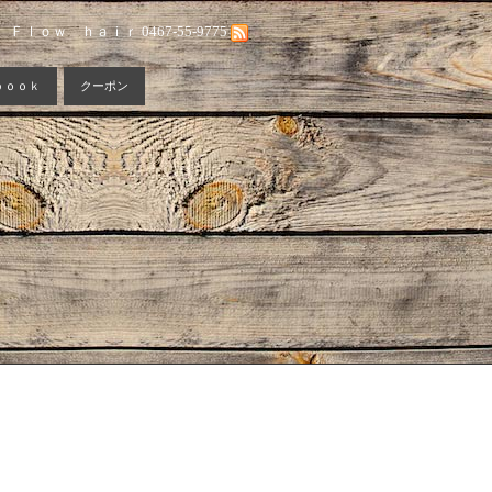
Ｆｌｏｗ ｈａｉｒ 0467-55-9775
ｂｏｏｋ
クーポン