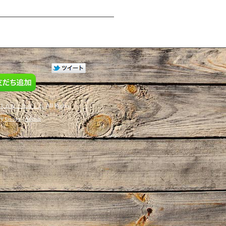
ｌｏｗ ｈａｉｒ
. All Rights
by
Goope
/
Admin