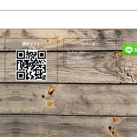
携帯サイト
カウンター
Today:
64
Yesterday:
322
Total:
1563686
©2026
Ｆ
Reserved.
Powered 