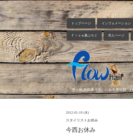
トップページ
インフォメーション
Ｆｌｏｗ裏ぶろぐ
求人ページ
茅ヶ崎 鉄砲通り沿いにある美容院 Flow
2012-01-19 (木)
スタイリストお休み
今西お休み