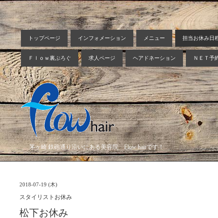
トップページ
インフォメーション
メニュー
担当お休み日
Ｆｌｏｗ裏ぶろぐ
求人ページ
ヘアドネーション
ＮＥＴ予
茅ヶ崎 鉄砲通り沿いにある美容院 Flow hairです！
2018-07-19 (木)
スタイリストお休み
松下お休み