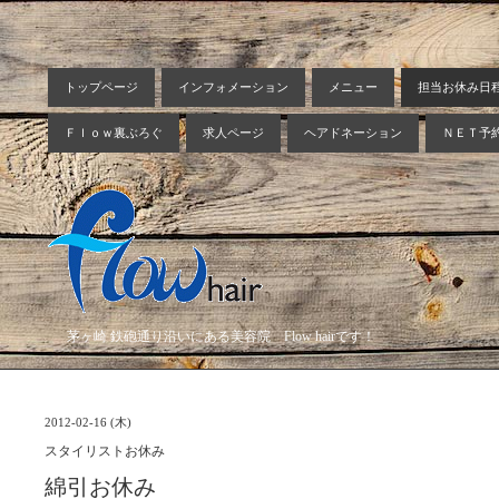
トップページ
インフォメーション
メニュー
担当お休み日
Ｆｌｏｗ裏ぶろぐ
求人ページ
ヘアドネーション
ＮＥＴ予
茅ヶ崎 鉄砲通り沿いにある美容院 Flow hairです！
2012-02-16 (木)
スタイリストお休み
綿引お休み