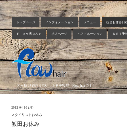
トップページ
インフォメーション
メニュー
担当お休み日
Ｆｌｏｗ裏ぶろぐ
求人ページ
ヘアドネーション
ＮＥＴ予
茅ヶ崎 鉄砲通り沿いにある美容院 Flow hairです！
2012-04-16 (月)
スタイリストお休み
飯田お休み