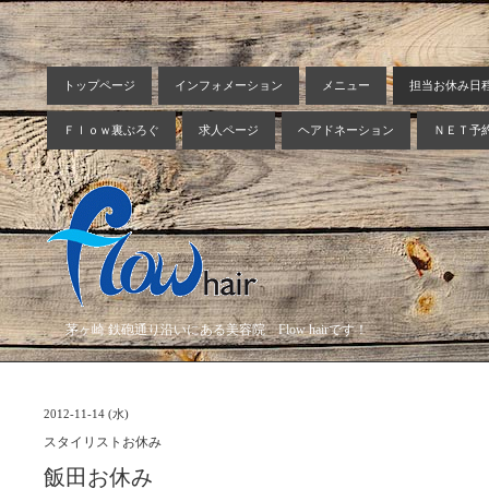
トップページ
インフォメーション
メニュー
担当お休み日
Ｆｌｏｗ裏ぶろぐ
求人ページ
ヘアドネーション
ＮＥＴ予
茅ヶ崎 鉄砲通り沿いにある美容院 Flow hairです！
2012-11-14 (水)
スタイリストお休み
飯田お休み