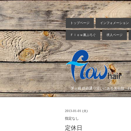
トップページ
インフォメーション
Ｆｌｏｗ裏ぶろぐ
求人ページ
茅ヶ崎 鉄砲通り沿いにある美容院 Flow
2013-01-01 (火)
指定なし
定休日