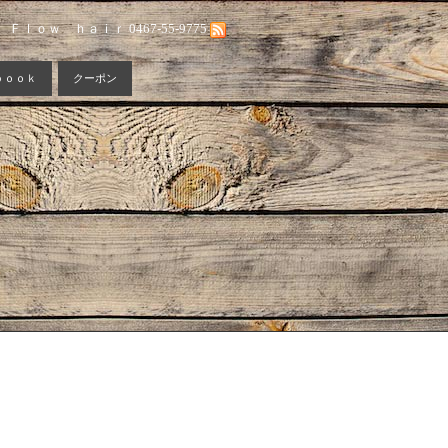
Ｆｌｏｗ ｈａｉｒ 0467-55-9775
ｂｏｏｋ
クーポン