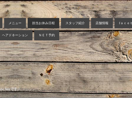
メニュー
担当お休み日程
スタッフ紹介
店舗情報
fａｃｅ
ヘアドネーション
ＮＥＴ予約
 hairです！