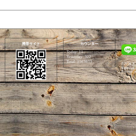
携帯サイト
カウンター
Today:
11
Yesterday:
322
Total:
1563633
©2026
Ｆ
Reserved.
Powered 