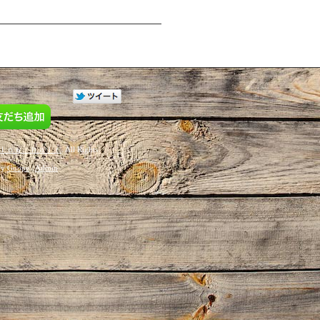
ｌｏｗ ｈａｉｒ
. All Rights
by
Goope
/
Admin