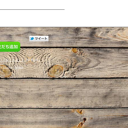
ｌｏｗ ｈａｉｒ
. All Rights
by
Goope
/
Admin