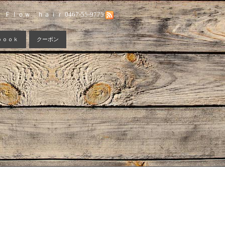
Ｆｌｏｗ ｈａｉｒ 0467-55-9775
ｂｏｏｋ
クーポン