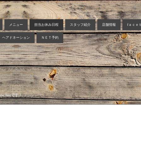
メニュー
担当お休み日程
スタッフ紹介
店舗情報
fａｃｅ
ヘアドネーション
ＮＥＴ予約
 hairです！