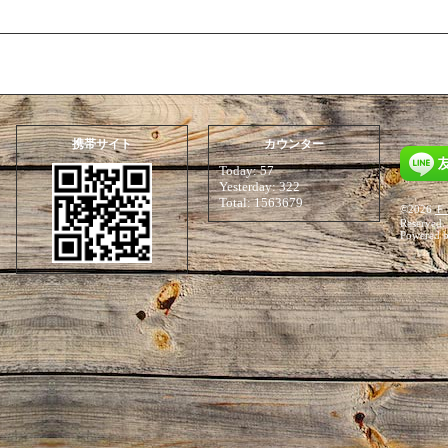
携帯サイト
カウンター
Today:
57
Yesterday:
322
Total:
1563679
©2026
Ｆ
Reserved.
Powered 