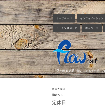
トップページ
インフォメーション
Ｆｌｏｗ裏ぶろぐ
求人ページ
茅ヶ崎 鉄砲通り沿いにある美容院 Flow
毎週火曜日
指定なし
定休日