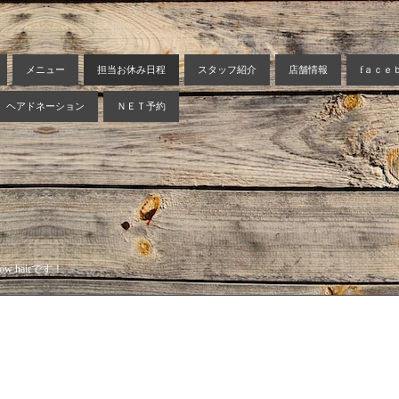
メニュー
担当お休み日程
スタッフ紹介
店舗情報
fａｃｅ
ヘアドネーション
ＮＥＴ予約
 hairです！