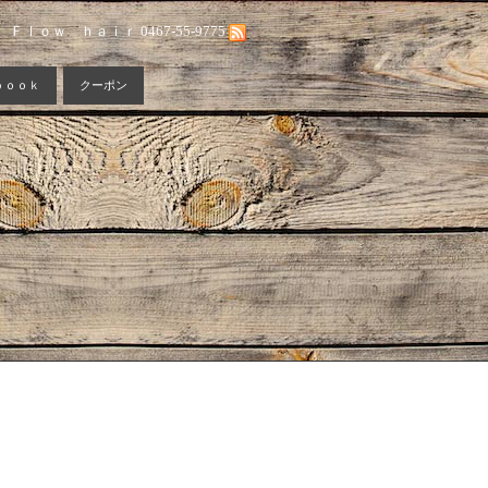
Ｆｌｏｗ ｈａｉｒ 0467-55-9775
ｂｏｏｋ
クーポン