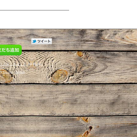
ｌｏｗ ｈａｉｒ
. All Rights
by
Goope
/
Admin