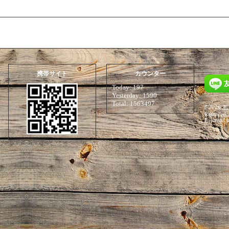
携帯サイト
カウンター
Today:
197
Yesterday:
1590
Total:
1563497
©2026
Ｆ
Reserved.
Powered 