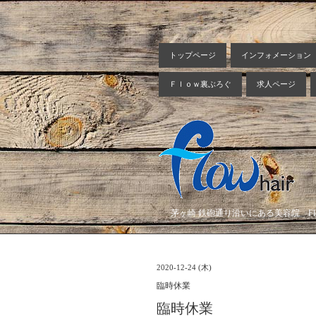
トップページ
インフォメーション
Ｆｌｏｗ裏ぶろぐ
求人ページ
茅ヶ崎 鉄砲通り沿いにある美容院 Flow
2020-12-24 (木)
臨時休業
臨時休業