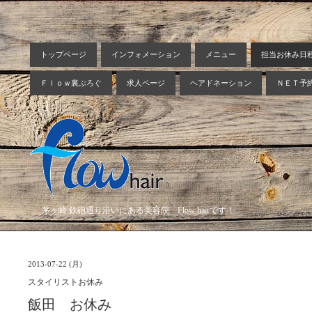
トップページ
インフォメーション
メニュー
担当お休み日
Ｆｌｏｗ裏ぶろぐ
求人ページ
ヘアドネーション
ＮＥＴ予
茅ヶ崎 鉄砲通り沿いにある美容院 Flow hairです！
2013-07-22 (月)
スタイリストお休み
飯田 お休み