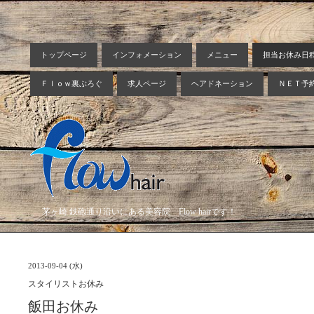
トップページ
インフォメーション
メニュー
担当お休み日
Ｆｌｏｗ裏ぶろぐ
求人ページ
ヘアドネーション
ＮＥＴ予
茅ヶ崎 鉄砲通り沿いにある美容院 Flow hairです！
2013-09-04 (水)
スタイリストお休み
飯田お休み