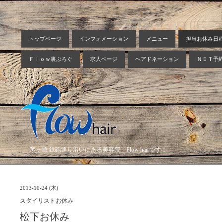
トップページ
インフォメーション
メニュー
担当お休み日
Ｆｌｏｗ裏ぶろぐ
求人ページ
ヘアドネーション
ＮＥＴ予
茅ヶ崎 鉄砲通り沿いにある美容院 Flow hairです！
2013-10-24 (木)
スタイリストお休み
松下お休み