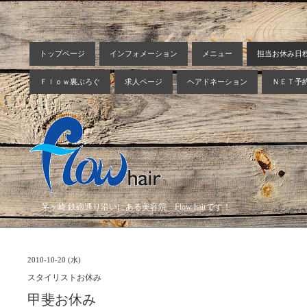
トップページ
インフォメーション
メニュー
担当お休み日
Ｆｌｏｗ裏ぶろぐ
求人ページ
ヘアドネーション
ＮＥＴ予
茅ヶ崎 鉄砲通り沿いにある美容院 Flow hairです！
2010-10-20 (水)
スタイリストお休み
甲斐お休み