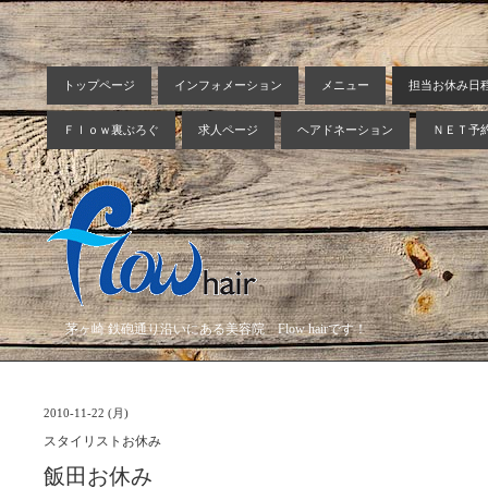
トップページ
インフォメーション
メニュー
担当お休み日
Ｆｌｏｗ裏ぶろぐ
求人ページ
ヘアドネーション
ＮＥＴ予
茅ヶ崎 鉄砲通り沿いにある美容院 Flow hairです！
2010-11-22 (月)
スタイリストお休み
飯田お休み