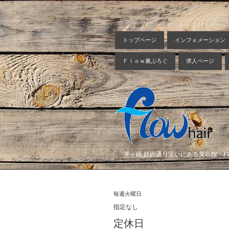
トップページ
インフォメーション
Ｆｌｏｗ裏ぶろぐ
求人ページ
茅ヶ崎 鉄砲通り沿いにある美容院 Flow
毎週火曜日
指定なし
定休日