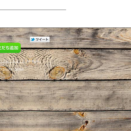
ｌｏｗ ｈａｉｒ
. All Rights
by
Goope
/
Admin