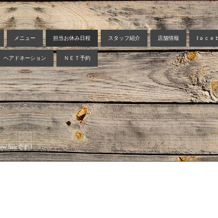
メニュー
担当お休み日程
スタッフ紹介
店舗情報
fａｃｅ
ヘアドネーション
ＮＥＴ予約
 hairです！