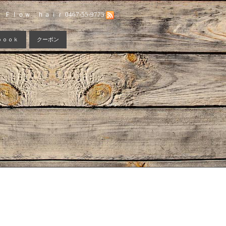
Ｆｌｏｗ ｈａｉｒ 0467-55-9775
ｂｏｏｋ
クーポン