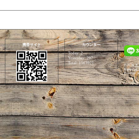
携帯サイト
カウンター
Today:
2
Yesterday:
297
Total:
1563921
©2026
Ｆ
Reserved.
Powered 