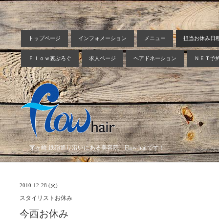
トップページ
インフォメーション
メニュー
担当お休み日
Ｆｌｏｗ裏ぶろぐ
求人ページ
ヘアドネーション
ＮＥＴ予
茅ヶ崎 鉄砲通り沿いにある美容院 Flow hairです！
2010-12-28 (火)
スタイリストお休み
今西お休み