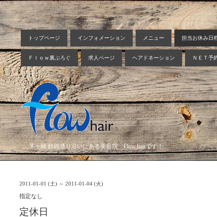
トップページ
インフォメーション
メニュー
担当お休み日
Ｆｌｏｗ裏ぶろぐ
求人ページ
ヘアドネーション
ＮＥＴ予
茅ヶ崎 鉄砲通り沿いにある美容院 Flow hairです！
2011-01-01 (土) ～ 2011-01-04 (火)
指定なし
定休日