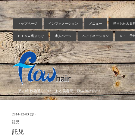
トップページ
インフォメーション
メニュー
担当お休み日
Ｆｌｏｗ裏ぶろぐ
求人ページ
ヘアドネーション
ＮＥＴ予
茅ヶ崎 鉄砲通り沿いにある美容院 Flow hairです！
2014-12-03 (水)
託児
託児