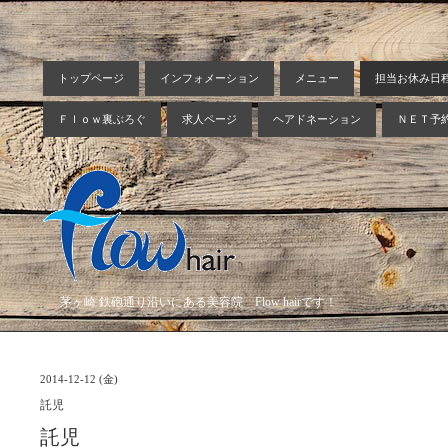
トップページ
インフォメーション
メニュー
担当お休み日
Ｆｌｏｗ裏ぶろぐ
求人ページ
ヘアドネーション
ＮＥＴ予
茅ヶ崎 鉄砲通り沿いにある美容院 Flow hairです！
2014-12-12 (金)
託児
託児