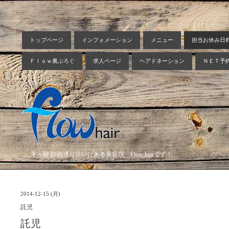
トップページ
インフォメーション
メニュー
担当お休み日
Ｆｌｏｗ裏ぶろぐ
求人ページ
ヘアドネーション
ＮＥＴ予
茅ヶ崎 鉄砲通り沿いにある美容院 Flow hairです！
2014-12-15 (月)
託児
託児