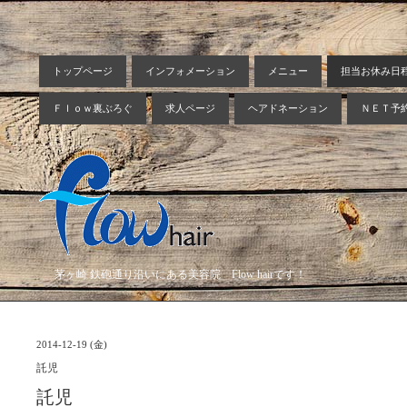
トップページ
インフォメーション
メニュー
担当お休み日
Ｆｌｏｗ裏ぶろぐ
求人ページ
ヘアドネーション
ＮＥＴ予
茅ヶ崎 鉄砲通り沿いにある美容院 Flow hairです！
2014-12-19 (金)
託児
託児