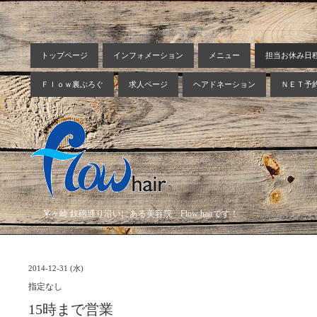
トップページ
インフォメーション
メニュー
担当お休み日
Ｆｌｏｗ裏ぶろぐ
求人ページ
ヘアドネーション
ＮＥＴ予
茅ヶ崎 鉄砲通り沿いにある美容院 Flow hairです！
2014-12-31 (水)
指定なし
15時まで営業