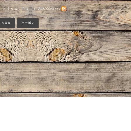
Ｆｌｏｗ ｈａｉｒ 0467-55-9775
ｂｏｏｋ
クーポン