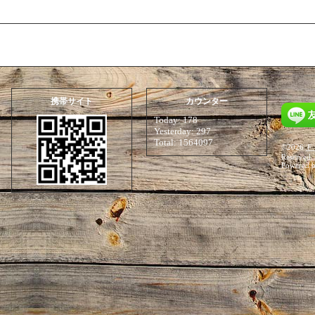
携帯サイト
カウンター
Today:
178
Yesterday:
297
Total:
1564097
©2026
Ｆ
Reserved.
Powered 