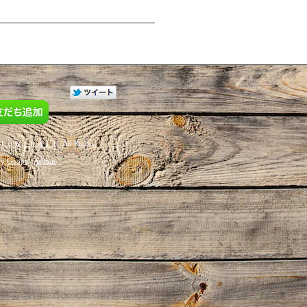
ｌｏｗ ｈａｉｒ
. All Rights
by
Goope
/
Admin