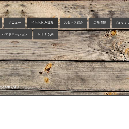
メニュー
担当お休み日程
スタッフ紹介
店舗情報
fａｃｅ
ヘアドネーション
ＮＥＴ予約
 hairです！