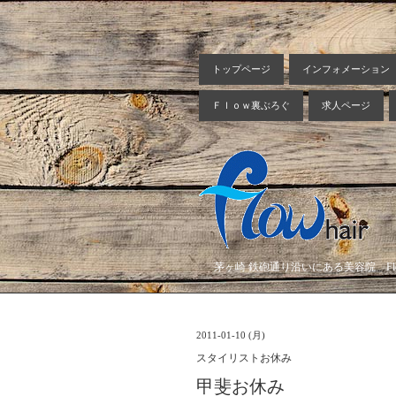
トップページ
インフォメーション
Ｆｌｏｗ裏ぶろぐ
求人ページ
茅ヶ崎 鉄砲通り沿いにある美容院 Flow
2011-01-10 (月)
スタイリストお休み
甲斐お休み