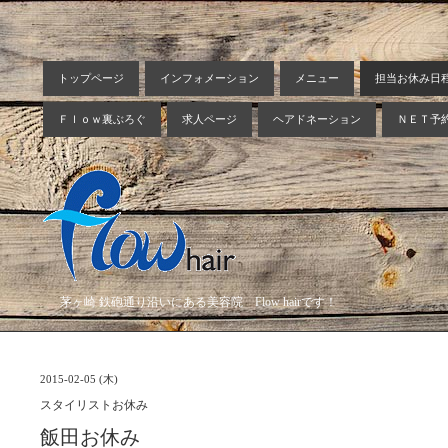
トップページ
インフォメーション
メニュー
担当お休み日
Ｆｌｏｗ裏ぶろぐ
求人ページ
ヘアドネーション
ＮＥＴ予
茅ヶ崎 鉄砲通り沿いにある美容院 Flow hairです！
2015-02-05 (木)
スタイリストお休み
飯田お休み