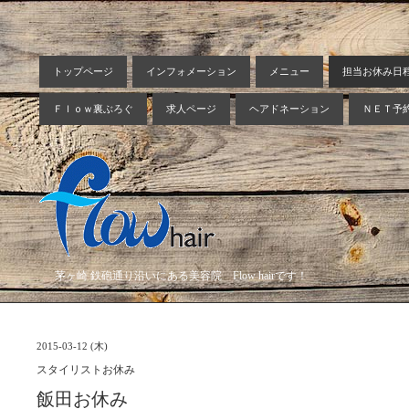
トップページ
インフォメーション
メニュー
担当お休み日
Ｆｌｏｗ裏ぶろぐ
求人ページ
ヘアドネーション
ＮＥＴ予
茅ヶ崎 鉄砲通り沿いにある美容院 Flow hairです！
2015-03-12 (木)
スタイリストお休み
飯田お休み