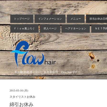
トップページ
インフォメーション
メニュー
担当お休み日
Ｆｌｏｗ裏ぶろぐ
求人ページ
ヘアドネーション
ＮＥＴ予
茅ヶ崎 鉄砲通り沿いにある美容院 Flow hairです！
2015-03-16 (月)
スタイリストお休み
綿引お休み