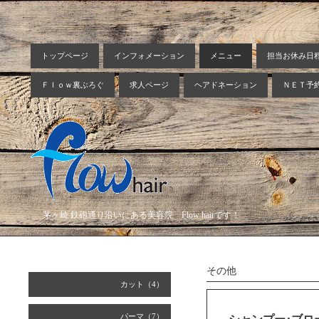
トップページ
インフォメーション
メニュー
担当お休み日
Ｆｌｏｗ裏ぶろぐ
求人ページ
ヘアドネーション
ＮＥＴ予
茅ヶ崎 鉄砲通り沿いにある美容院 Flow hairです！
その他
カット（4）
パーマ（7）