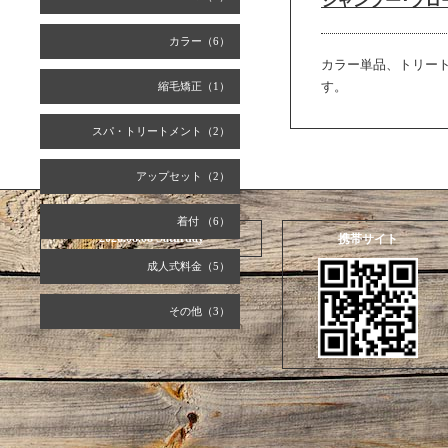
シャンプー･ブロ
カラー（6）
カラー単品、トリー
す。
縮毛矯正（1）
スパ・トリートメント（2）
アップセット（2）
着付 （6）
2026.08.08 Saturday
携帯サイト
成人式料金（5）
その他（3）