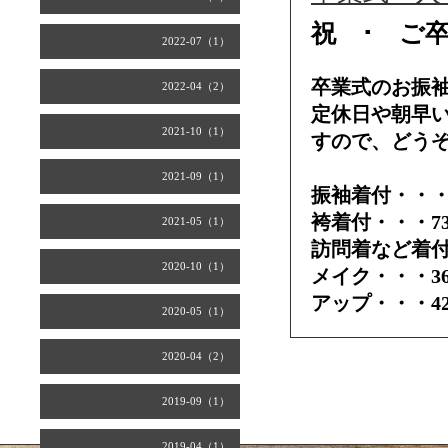
祝 ･ ご
2022-07（1）
卒業式のお振
2022-04（2）
定休日や朝早
2021-10（1）
すので、どう
2021-09（1）
振袖着付・・・9
袴着付・・・73
2021-05（1）
訪問着など着付
2020-10（1）
メイク・・・36
アップ・・・42
2020-05（1）
2020-04（2）
2019-09（1）
2019-04（1）