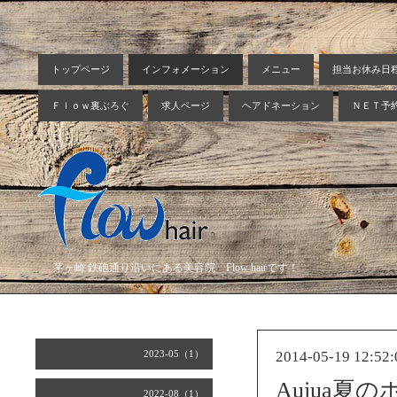
トップページ
インフォメーション
メニュー
担当お休み日
Ｆｌｏｗ裏ぶろぐ
求人ページ
ヘアドネーション
ＮＥＴ予
茅ヶ崎 鉄砲通り沿いにある美容院 Flow hairです！
2023-05（1）
2014-05-19 12:52:
Aujua
2022-08（1）