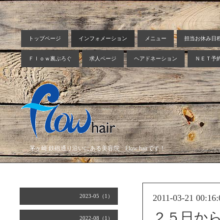
トップページ
インフォメーション
メニュー
担当お休み日
Ｆｌｏｗ裏ぶろぐ
求人ページ
ヘアドネーション
ＮＥＴ予
茅ヶ崎 鉄砲通り沿いにある美容院 Flow hairです！
2023-05（1）
2011-03-21 00:16:
２５日か
2022-08（1）