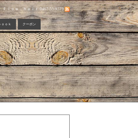
Ｆｌｏｗ ｈａｉｒ 0467-55-9775
ｂｏｏｋ
クーポン