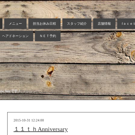
メニュー
担当お休み日程
スタッフ紹介
店舗情報
fａｃｅ
ヘアドネーション
ＮＥＴ予約
 hairです！
2015-10-31 12:24:00
１１ｔｈAnniversary