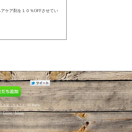
アケア剤を１０％OFFさせてい
ｌｏｗ ｈａｉｒ
. All Rights
by
Goope
/
Admin