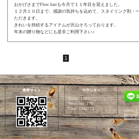
おかげさまでFlow hairも今月で１１年目を迎えました。
１２月１０日まで、感謝の気持ちを込めて、スタイリング剤・ヘ
ただきます。
きれいを持続するアイテムが沢山そろっております。
年末の贈り物などにも是非ご利用下さい♪
1
携帯サイト
カウンター
Today:
1065
Yesterday:
179
Total:
1562775
©2026
Ｆ
Reserved.
Powered 