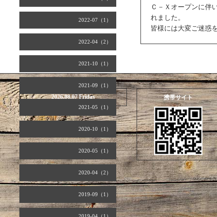
Ｃ－Ｘオープンに伴い
れました。
2022-07（1）
皆様には大変ご迷惑
2022-04（2）
2021-10（1）
2021-09（1）
2026.08.07 Friday
携帯サイト
2021-05（1）
2020-10（1）
2020-05（1）
2020-04（2）
2019-09（1）
2019-04（1）